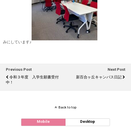
みにしています♪
Previous Post
Next Post
令和３年度 入学生願書受付
新百合ヶ丘キャンパス日記
中！
Back to top
Mobile
Desktop