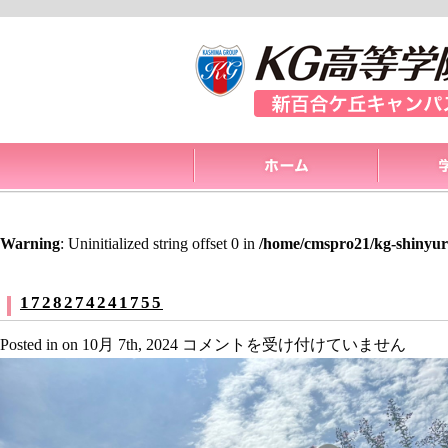
Warning
: Uninitialized string offset 0 in
/home/cmspro21/kg-shinyur
1728274241755
1728274241755
Posted in on 10月 7th, 2024
コメントを受け付けていません
は