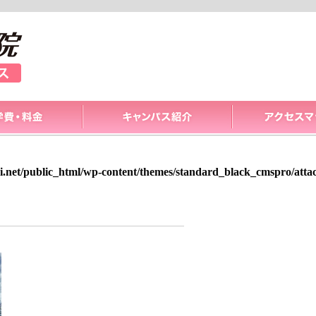
i.net/public_html/wp-content/themes/standard_black_cmspro/att