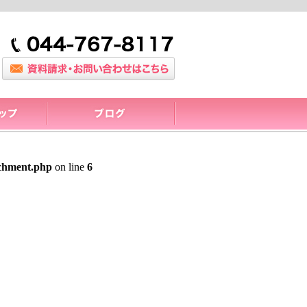
achment.php
on line
6