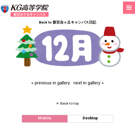
Back to 新百合ヶ丘キャンパス日記
« previous in gallery
next in gallery »
Back to top
Mobile
Desktop