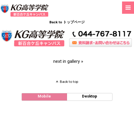
Back to トップページ
next in gallery »
Back to top
Mobile
Desktop